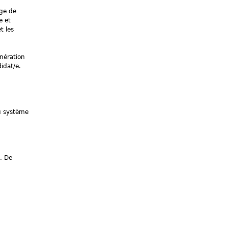
age de
e et
t les
nération
idat/e.
du système
. De