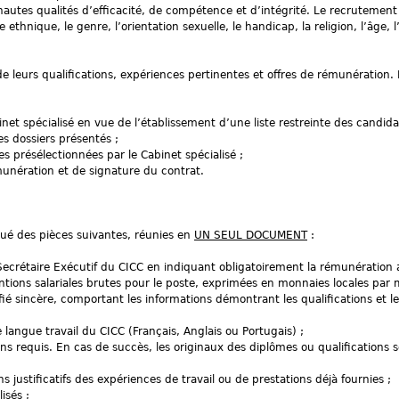
autes qualités d’efficacité, de compétence et d’intégrité. Le recrutement 
 ethnique, le genre, l’orientation sexuelle, le handicap, la religion, l’âge, l’
e leurs qualifications, expériences pertinentes et offres de rémunération. 
et spécialisé en vue de l’établissement d’une liste restreinte des candida
es dossiers présentés ;
 présélectionnées par le Cabinet spécialisé ;
unération et de signature du contrat.
tué des pièces suivantes, réunies en
UN SEUL DOCUMENT
:
Secrétaire Exécutif du CICC en indiquant obligatoirement la rémunération 
ntions salariales brutes pour le poste, exprimées en monnaies locales par m
fié sincère, comportant les informations démontrant les qualifications et l
angue travail du CICC (Français, Anglais ou Portugais) ;
ns requis. En cas de succès, les originaux des diplômes ou qualifications 
s justificatifs des expériences de travail ou de prestations déjà fournies ;
isés ;