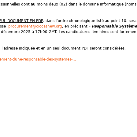
ofessionnelles dont au moins deux (02) dans le domaine informatique (noms
EUL DOCUMENT EN PDF
, dans l’ordre chronologique listé au point 10, sera
resse
procurement@ciccashew.org
, en précisant «
Responsable Systèm
22 décembre 2025 à 17h00 GMT. Les candidatures féminines sont fortemen
r l’adresse indiquée et en un seul document PDF seront considérées
.
tement-dune-responsable-des-systemes-...