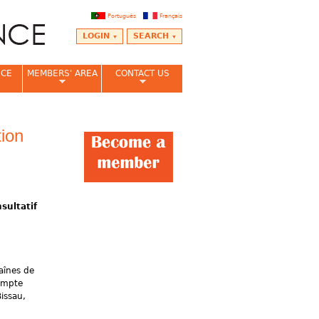
Português
Français
LOGIN
SEARCH
NCE
MEMBERS' AREA
CONTACT US
ion
sultatif
aînes de
compte
issau,