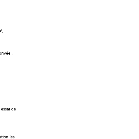
é,
rivée ;
’essai de
tion les