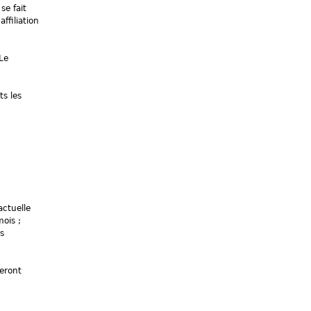
se fait
affiliation
Le
ts les
actuelle
ois ;
es
seront