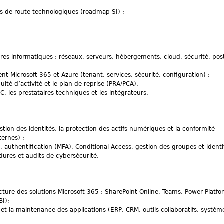
lles de route technologiques (roadmap SI) ;
res informatiques : réseaux, serveurs, hébergements, cloud, sécurité, pos
nt Microsoft 365 et Azure (tenant, services, sécurité, configuration) ;
nuité d’activité et le plan de reprise (PRA/PCA).
C, les prestataires techniques et les intégrateurs.
stion des identités, la protection des actifs numériques et la conformité
ernes) ;
, authentification (MFA), Conditional Access, gestion des groupes et identi
dures et audits de cybersécurité.
cture des solutions Microsoft 365 : SharePoint Online, Teams, Power Platfo
I);
 et la maintenance des applications (ERP, CRM, outils collaboratifs, systèm