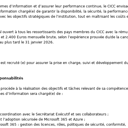
èmes d’information et d’assurer leur performance continue, le CICC envis
ormation chargé(e) de garantir la disponibilité, la sécurité, la performanc
c les objectifs stratégiques de l’institution, tout en maîtrisant les coûts e
al ouvert à tous les ressortissants des pays membres du CICC avec la rému
et 2.400 Euros mensuelle brute, selon l’expérience prouvée du/de la cand
au plus tard le 31 janvier 2026.
est recruté (e) pour assurer la prise en charge, suivi et développement 
sponsabilités
procède à la réalisation des objectifs et tâches relevant de sa compétence
mes d’Information sera chargé(e) de :
 coordination avec le Secrétariat Exécutif et ses collaborateurs ;
ant l’adoption sécurisée de Microsoft 365 et Azure ;
oft 365 : gestion des licences, rôles, politiques de sécurité, conformité,