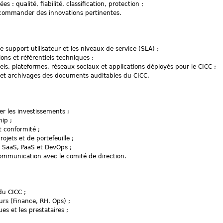
 qualité, fiabilité, classification, protection ;
ecommander des innovations pertinentes.
le support utilisateur et les niveaux de service (SLA) ;
ns et référentiels techniques ;
ciels, plateformes, réseaux sociaux et applications déployés pour le CICC ;
us et archivages des documents auditables du CICC.
er les investissements ;
ip ;
t conformité ;
jets et de portefeuille ;
 SaaS, PaaS et DevOps ;
communication avec le comité de direction.
du CICC ;
urs (Finance, RH, Ops) ;
es et les prestataires ;