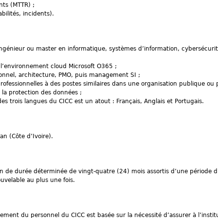
nts (MTTR) ;
ilités, incidents).
ngénieur ou master en informatique, systèmes d’information, cybersécurit
 l’environnement cloud Microsoft O365 ;
ionnel, architecture, PMO, puis management SI ;
ofessionnelles à des postes similaires dans une organisation publique ou p
la protection des données ;
 trois langues du CICC est un atout : Français, Anglais et Portugais.
an (Côte d’Ivoire).
rien de durée déterminée de vingt-quatre (24) mois assortis d’une période d
ouvelable au plus une fois.
ment du personnel du CICC est basée sur la nécessité d’assurer à l’institu