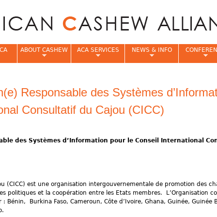
Jump to navigation
CA
ABOUT CASHEW
ACA SERVICES
NEWS & INFO
CONFERE
e
un(e) Responsable des Systèmes d’Informat
ional Consultatif du Cajou (CICC)
ble des Systèmes d’Information pour le Conseil International Con
ajou (CICC) est une organisation intergouvernementale de promotion des ch
des politiques et la coopération entre les Etats membres. L’Organisation 
 : Bénin, Burkina Faso, Cameroun, Côte d’Ivoire, Ghana, Guinée, Guinée B
o.