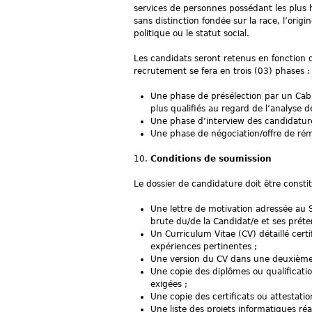
services de personnes possédant les plus h
sans distinction fondée sur la race, l’origine
politique ou le statut social.
Les candidats seront retenus en fonction d
recrutement se fera en trois (03) phases :
Une phase de présélection par un Cabin
plus qualifiés au regard de l’analyse d
Une phase d’interview des candidatures
Une phase de négociation/offre de rém
Conditions de soumission
Le dossier de candidature doit être consti
Une lettre de motivation adressée au 
brute du/de la Candidat/e et ses préte
Un Curriculum Vitae (CV) détaillé certi
expériences pertinentes ;
Une version du CV dans une deuxième l
Une copie des diplômes ou qualificatio
exigées ;
Une copie des certificats ou attestation
Une liste des projets informatiques réal