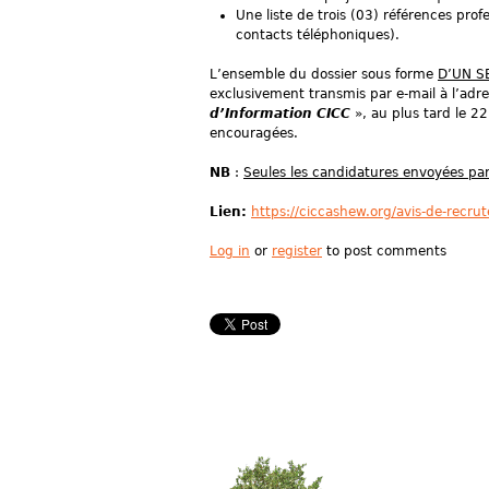
Une liste de trois (03) références pr
contacts téléphoniques).
L’ensemble du dossier sous forme
D’UN S
exclusivement transmis par e-mail à l’ad
d’Information CICC
», au plus tard le 
encouragées.
NB
:
Seules les candidatures envoyées pa
Lien:
https://ciccashew.org/avis-de-recru
Log in
or
register
to post comments