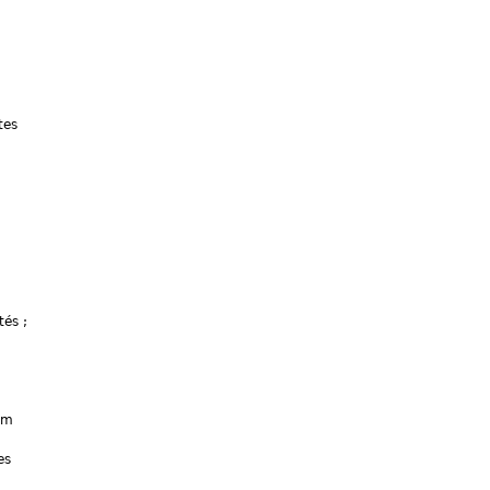
tes
tés ;
rm
es