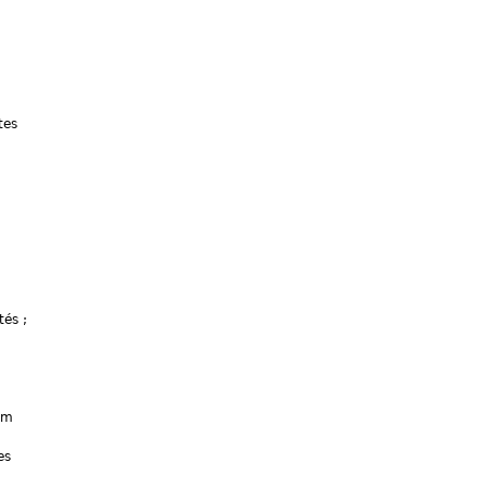
tes
tés ;
rm
es