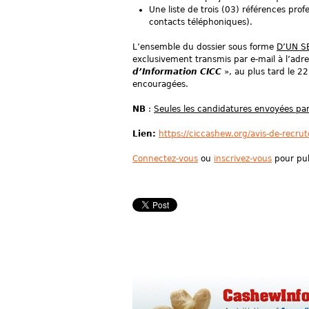
Une liste de trois (03) références pr
contacts téléphoniques).
L’ensemble du dossier sous forme
D’UN S
exclusivement transmis par e-mail à l’ad
d’Information CICC
», au plus tard le 
encouragées.
NB
:
Seules les candidatures envoyées pa
Lien:
https://ciccashew.org/avis-de-recru
Connectez-vous
ou
inscrivez-vous
pour pub