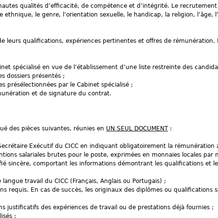
autes qualités d’efficacité, de compétence et d’intégrité. Le recrutement 
 ethnique, le genre, l’orientation sexuelle, le handicap, la religion, l’âge, l’
e leurs qualifications, expériences pertinentes et offres de rémunération. 
et spécialisé en vue de l’établissement d’une liste restreinte des candida
es dossiers présentés ;
 présélectionnées par le Cabinet spécialisé ;
unération et de signature du contrat.
tué des pièces suivantes, réunies en
UN SEUL DOCUMENT
:
Secrétaire Exécutif du CICC en indiquant obligatoirement la rémunération 
ntions salariales brutes pour le poste, exprimées en monnaies locales par m
fié sincère, comportant les informations démontrant les qualifications et l
angue travail du CICC (Français, Anglais ou Portugais) ;
ns requis. En cas de succès, les originaux des diplômes ou qualifications 
s justificatifs des expériences de travail ou de prestations déjà fournies ;
isés ;