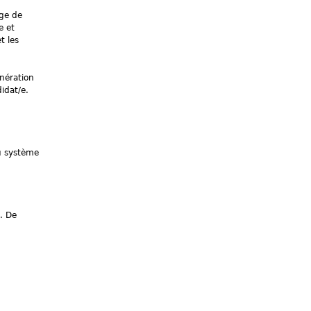
age de
e et
t les
nération
idat/e.
du système
. De