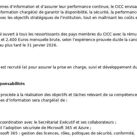
èmes d’information et d’assurer leur performance continue, le CICC envis
ormation chargé(e) de garantir la disponibilité, la sécurité, la performanc
c les objectifs stratégiques de l’institution, tout en maîtrisant les coûts e
al ouvert à tous les ressortissants des pays membres du CICC avec la rému
et 2.400 Euros mensuelle brute, selon l’expérience prouvée du/de la cand
au plus tard le 31 janvier 2026.
est recruté (e) pour assurer la prise en charge, suivi et développement 
sponsabilités
procède à la réalisation des objectifs et tâches relevant de sa compétence
mes d’Information sera chargé(e) de :
 coordination avec le Secrétariat Exécutif et ses collaborateurs ;
ant l’adoption sécurisée de Microsoft 365 et Azure ;
oft 365 : gestion des licences, rôles, politiques de sécurité, conformité,