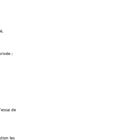
é,
rivée ;
’essai de
tion les