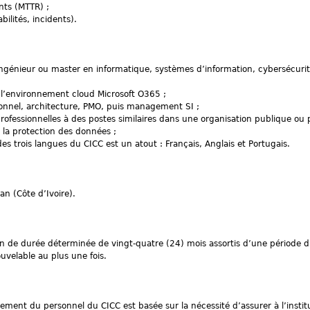
nts (MTTR) ;
ilités, incidents).
ngénieur ou master en informatique, systèmes d’information, cybersécurit
 l’environnement cloud Microsoft O365 ;
ionnel, architecture, PMO, puis management SI ;
ofessionnelles à des postes similaires dans une organisation publique ou p
la protection des données ;
 trois langues du CICC est un atout : Français, Anglais et Portugais.
an (Côte d’Ivoire).
rien de durée déterminée de vingt-quatre (24) mois assortis d’une période d
ouvelable au plus une fois.
ment du personnel du CICC est basée sur la nécessité d’assurer à l’institu