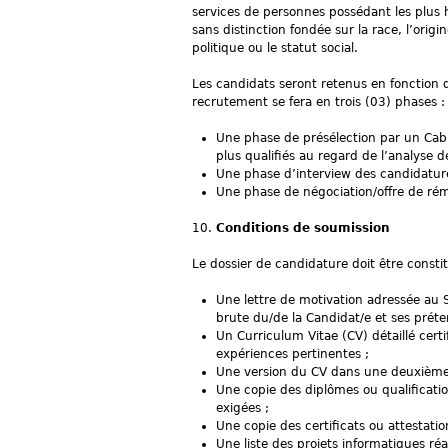
services de personnes possédant les plus h
sans distinction fondée sur la race, l’origine
politique ou le statut social.
Les candidats seront retenus en fonction d
recrutement se fera en trois (03) phases :
Une phase de présélection par un Cabin
plus qualifiés au regard de l’analyse d
Une phase d’interview des candidatures
Une phase de négociation/offre de rém
Conditions de soumission
Le dossier de candidature doit être consti
Une lettre de motivation adressée au 
brute du/de la Candidat/e et ses préte
Un Curriculum Vitae (CV) détaillé certi
expériences pertinentes ;
Une version du CV dans une deuxième l
Une copie des diplômes ou qualificatio
exigées ;
Une copie des certificats ou attestation
Une liste des projets informatiques réal