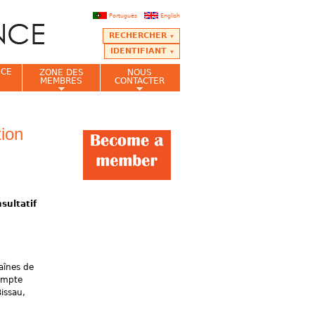
Português
English
RECHERCHER
IDENTIFIANT
NCE
ZONE DES
NOUS
MEMBRES
CONTACTER
ion
sultatif
aînes de
compte
issau,