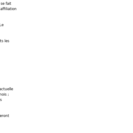
se fait
affiliation
Le
ts les
actuelle
ois ;
es
seront