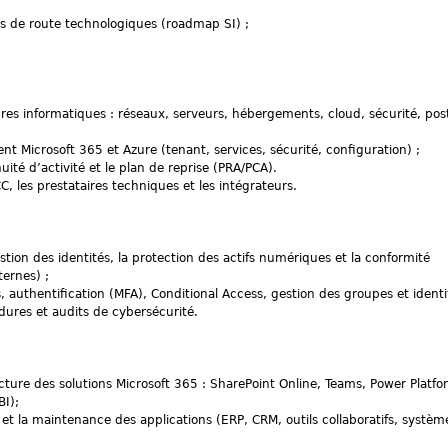
lles de route technologiques (roadmap SI) ;
res informatiques : réseaux, serveurs, hébergements, cloud, sécurité, pos
nt Microsoft 365 et Azure (tenant, services, sécurité, configuration) ;
nuité d’activité et le plan de reprise (PRA/PCA).
C, les prestataires techniques et les intégrateurs.
stion des identités, la protection des actifs numériques et la conformité
ernes) ;
, authentification (MFA), Conditional Access, gestion des groupes et identi
dures et audits de cybersécurité.
cture des solutions Microsoft 365 : SharePoint Online, Teams, Power Platfo
I);
 et la maintenance des applications (ERP, CRM, outils collaboratifs, systèm