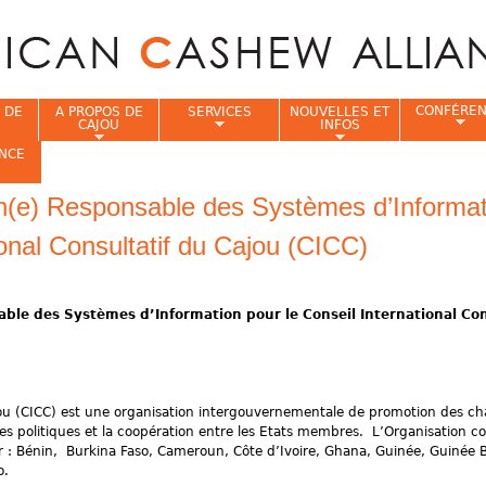
Jump to navigation
CONFÉRE
 DE
A PROPOS DE
SERVICES
NOUVELLES ET
CAJOU
INFOS
NCE
un(e) Responsable des Systèmes d’Informat
i
ional Consultatif du Cajou (CICC)
ble des Systèmes d’Information pour le Conseil International Con
ajou (CICC) est une organisation intergouvernementale de promotion des ch
des politiques et la coopération entre les Etats membres. L’Organisation 
 : Bénin, Burkina Faso, Cameroun, Côte d’Ivoire, Ghana, Guinée, Guinée B
o.