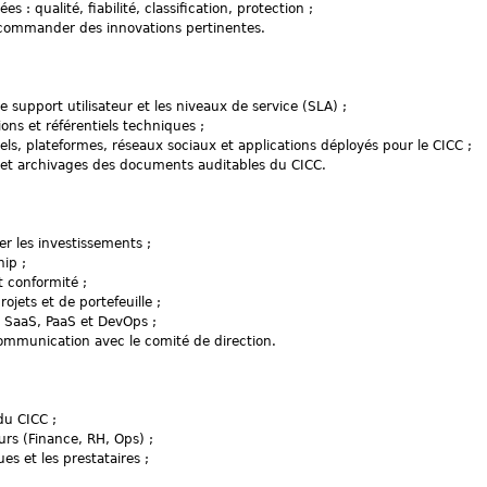
 qualité, fiabilité, classification, protection ;
ecommander des innovations pertinentes.
le support utilisateur et les niveaux de service (SLA) ;
ns et référentiels techniques ;
ciels, plateformes, réseaux sociaux et applications déployés pour le CICC ;
us et archivages des documents auditables du CICC.
er les investissements ;
ip ;
t conformité ;
jets et de portefeuille ;
 SaaS, PaaS et DevOps ;
communication avec le comité de direction.
du CICC ;
urs (Finance, RH, Ops) ;
es et les prestataires ;