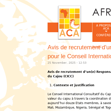
A PROPOS
ACA
CONFÉRE
Avis de recrutement d’
Accueil
Vous êtes ic
pour le Conseil Internat
25 November, 2025 - 12:53
Avis de recrutement d’un(e) Responsa
du Cajou (CICC)
Contexte et justification
Le Conseil International Consultatif du C
valeur du cajou à travers la coordination 
aujourd’hui douze Etats membres, à savoir
Mali, Mozambique, Nigeria, Sénégal et Tog