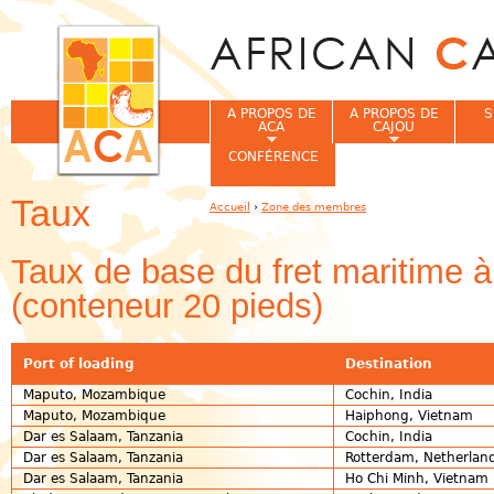
Jum
A PROPOS DE
A PROPOS DE
S
ACA
CAJOU
CONFÉRENCE
Taux
Accueil
›
Zone des membres
Vous êtes ici
Taux de base du fret maritime à 
(conteneur 20 pieds)
Port of loading
Destination
Maputo, Mozambique
Cochin, India
Maputo, Mozambique
Haiphong, Vietnam
Dar es Salaam, Tanzania
Cochin, India
Dar es Salaam, Tanzania
Rotterdam, Netherlan
Dar es Salaam, Tanzania
Ho Chi Minh, Vietnam