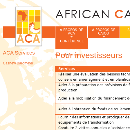
Jum
A PROPOS DE
A PROPOS DE
S
ACA
CAJOU
CONFÉRENCE
ACA Services
Pour investisseurs
Accueil
›
Services
Vous êtes ici
Cashew Barometer
Services
Réaliser une évaluation des besoins tech
conseils en aménagement et en planifica
Aider à la préparation des prévisions de
production
Aider à la mobilisation du financement d
Aider à l’obtention du fonds de roulemen
Fournir des informations et prodiguer des
équipements de transformation
Conduire 2 visites annuelles d’assistanc