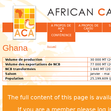
Jum
A PROPOS DE
A PROPOS DE
S
ACA
CAJOU
CONFÉRENCE
Ghana
Accueil
Vous êtes ici
Volume de production
30 000 MT (2
Volume des exportations de NCB
77 000 MT (2
NCB transformées
1 840 MT (20
Saison
janvier - mai
Population
25,199,609 (J
The full content of this page is ava
If you are a member please log in