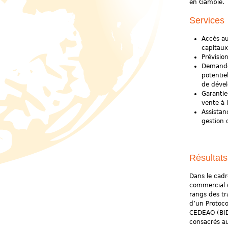
en Gambie.
Services
Accès au
capitaux
Prévisio
Demande 
potentie
de déve
Garantie
vente à 
Assistan
gestion 
Résultats
Dans le cad
commercial d
rangs des tr
d’un Protoco
CEDEAO (BIDC
consacrés au