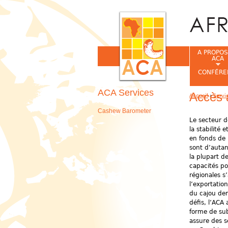
A PROPOS
ACA
CONFÉRE
ACA Services
Accès 
Accueil
›
Servi
Vous êtes ic
Cashew Barometer
Le secteur d
la stabilité 
en fonds de
sont d’autan
la plupart d
capacités po
régionales s
l’exportatio
du cajou dem
défis, l’ACA
forme de sub
assure des s