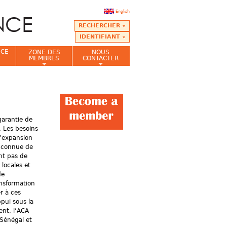
English
RECHERCHER
IDENTIFIANT
NCE
ZONE DES
NOUS
MEMBRES
CONTACTER
garantie de
t. Les besoins
d’expansion
u connue de
nt pas de
locales et
de
ansformation
r à ces
pui sous la
ent, l’ACA
 Sénégal et