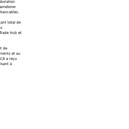
aboration
améliorer
 bancables.
ant total de
ns
 Trade Hub et
et de
ements et au
ACA a reçu
isant à