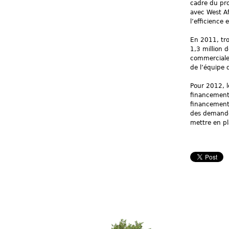
cadre du pr
avec West Af
l’efficience
En 2011, tro
1,3 million 
commerciales
de l’équipe 
Pour 2012, l
financement 
financement 
des demandes
mettre en pl