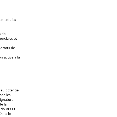
ement, les
s de
erciales et
ontrats de
n active à la
au potentiel
ans les
signature
e la
 dollars EU
Dans le