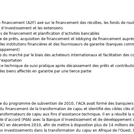
 financement (A2F) axé sur le financement des récoltes, les fonds de roul
 d’investissement et les extensions
ns de financement et planification d’activités bancables
de prêts, acquisition de financement et lobbying de financement auprè
lles institutions financières et des fournisseurs de garantie (banques comm
loppement)
s du marché par le biais des acheteurs internationaux et facilitation des c
l’exportation
ce technique de suivi pratique après décaissement des prêts et contributio
des biens affectés en garantie par une tierce partie
re du programme de subvention de 2010, l’ACA avait formé des banquiers 
u financement de la transformation de cajou et identifié des cibles clés d
ansformateurs de cajou aux fins d’assistance technique. Il en a résulté la 
le d’accord (PdA) avec la Banque d’investissement et de développement d
) en décembre 2010, afin de mettre à disposition plus de 14 millions de
x investissements dans la transformation du cajou en Afrique de l’Ouest. 