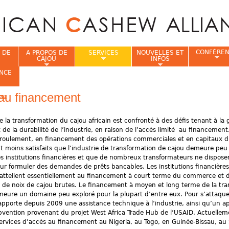
Jump to navigation
CONFÉRE
 DE
A PROPOS DE
SERVICES
NOUVELLES ET
CAJOU
INFOS
NCE
au financement
ces
i
e la transformation du cajou africain est confronté à des défis tenant à la 
et de la durabilité de l’industrie, en raison de l’accès limité au financemen
 roulement, en financement des opérations commerciales et en capitaux 
t moins satisfaits que l’industrie de transformation de cajou demeure pe
es institutions financières et que de nombreux transformateurs ne dispose
ur formuler des demandes de prêts bancables. Les institutions financières 
’attellent essentiellement au financement à court terme du commerce et 
n de noix de cajou brutes. Le financement à moyen et long terme de la tr
eure un domaine peu exploré pour la plupart d’entre eux. Pour s’attaque
 apporte depuis 2009 une assistance technique à l’industrie, ainsi qu’un ap
vention provenant du projet West Africa Trade Hub de l’USAID. Actuellem
ervices d’accès au financement au Nigeria, au Togo, en Guinée-Bissau, au