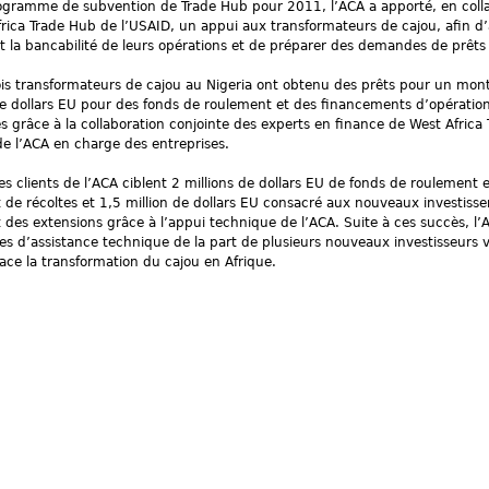
ogramme de subvention de Trade Hub pour 2011, l’ACA a apporté, en coll
rica Trade Hub de l’USAID, un appui aux transformateurs de cajou, afin d’
 et la bancabilité de leurs opérations et de préparer des demandes de prêts
is transformateurs de cajou au Nigeria ont obtenu des prêts pour un mont
de dollars EU pour des fonds de roulement et des financements d’opératio
 grâce à la collaboration conjointe des experts en finance de West Africa
de l’ACA en charge des entreprises.
es clients de l’ACA ciblent 2 millions de dollars EU de fonds de roulement 
de récoltes et 1,5 million de dollars EU consacré aux nouveaux investiss
des extensions grâce à l’appui technique de l’ACA. Suite à ces succès, l’
 d’assistance technique de la part de plusieurs nouveaux investisseurs v
ace la transformation du cajou en Afrique.