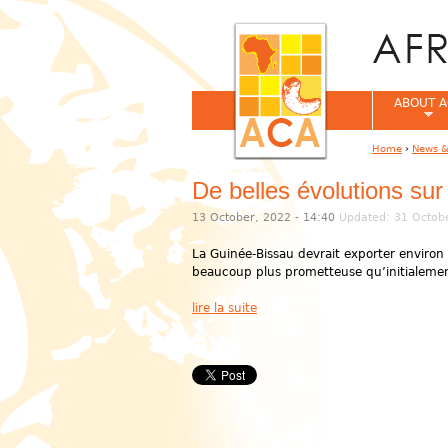
ABOUT A
Home
›
News &
You are her
De belles évolutions sur
13 October, 2022 - 14:40
Updated: 31 Octobe
La Guinée-Bissau devrait exporter environ
beaucoup plus prometteuse qu’initialemen
lire la suite