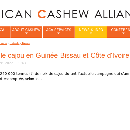
Jump to navigation
CA
ABOUT CASHEW
ACA SERVICES
NEWS & INFO
CONFERE
 info
›
Industry News
e
 le cajou en Guinée-Bissau et Côte d'Ivoire
r, 2022 - 09:43
 240 000 tonnes (t) de noix de cajou durant l’actuelle campagne qui s’an
t escomptée, selon le...