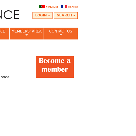
Português
Français
LOGIN
SEARCH
NCE
MEMBERS' AREA
CONTACT US
nonce