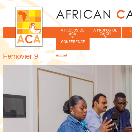
Jum
A PROPOS DE
A PROPOS DE
S
ACA
CAJOU
CONFÉRENCE
Femovier 9
Accueil
Vous êtes ici