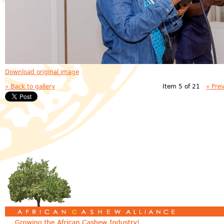
Download original image
« Back to gallery
Item 5 of 21
« Pre