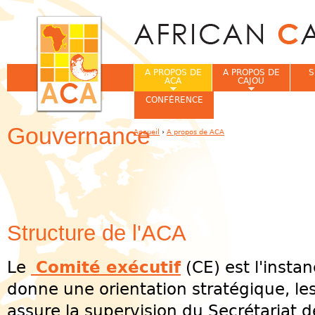
Jum
A PROPOS DE
A PROPOS DE
S
ACA
CAJOU
CONFÉRENCE
Gouvernance
Accueil
›
A propos de ACA
Vous êtes ici
Structure de l'ACA
Le
Comité exécutif
(CE) est l'instan
donne une orientation stratégique, les
assure la supervision du Secrétariat d