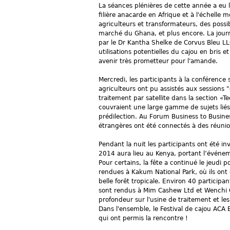
La séances plénières de cette année a eu li
filière anacarde en Afrique et à l'échelle 
agriculteurs et transformateurs, des possib
marché du Ghana, et plus encore. La journ
par le Dr Kantha Shelke de Corvus Bleu LLC
utilisations potentielles du cajou en bris 
avenir très prometteur pour l'amande.
Mercredi, les participants à la conférence 
agriculteurs ont pu assistés aux sessions 
traitement par satellite dans la section «
couvraient une large gamme de sujets liés 
prédilection. Au Forum Business to Busines
étrangères ont été connectés à des réunio
Pendant la nuit les participants ont été i
2014 aura lieu au Kenya, portant l’événeme
Pour certains, la fête a continué le jeudi p
rendues à Kakum National Park, où ils on
belle forêt tropicale. Environ 40 participa
sont rendus à Mim Cashew Ltd et Wenchi C
profondeur sur l'usine de traitement et les
Dans l'ensemble, le Festival de cajou AC
qui ont permis la rencontre !