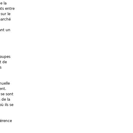
e la
ats entre
sur le
marché
ant un
roupes
t de
s
nuelle
ent.
 se sont
 de la
ù ils se
férence