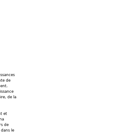
issances
nte de
ment.
oissance
ire, de la
t et
una
rs de
 dans le