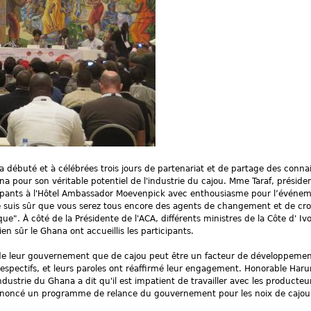
a débuté et à célébrées trois jours de partenariat et de partage des conna
a pour son véritable potentiel de l'industrie du cajou. Mme Taraf, préside
rticipants à l'Hôtel Ambassador Moevenpick avec enthousiasme pour l’événe
«Je suis sûr que vous serez tous encore des agents de changement et de cr
ue". À côté de la Présidente de l'ACA, différents ministres de la Côte d' Ivo
en sûr le Ghana ont accueillis les participants.
n de leur gouvernement que de cajou peut être un facteur de développemen
respectifs, et leurs paroles ont réaffirmé leur engagement. Honorable Har
dustrie du Ghana a dit qu'il est impatient de travailler avec les producteu
 annoncé un programme de relance du gouvernement pour les noix de cajou