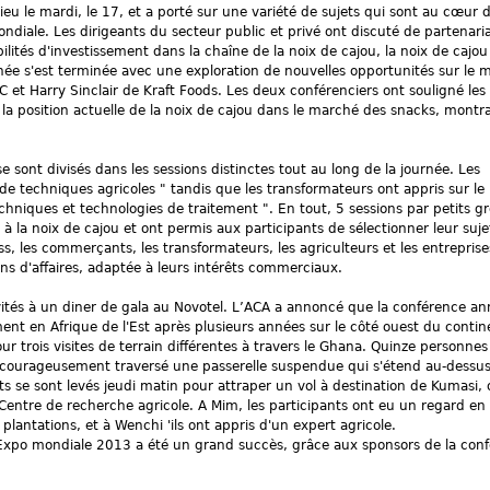
eu le mardi, le 17, et a porté sur une variété de sujets qui sont au cœur d
mondiale. Les dirigeants du secteur public et privé ont discuté de partenari
ilités d'investissement dans la chaîne de la noix de cajou, la noix de cajou 
ée s'est terminée avec une exploration de nouvelles opportunités sur le 
 et Harry Sinclair de Kraft Foods. Les deux conférenciers ont souligné les
et la position actuelle de la noix de cajou dans le marché des snacks, montr
se sont divisés dans les sessions distinctes tout au long de la journée. Les
"de techniques agricoles " tandis que les transformateurs ont appris sur le
Techniques et technologies de traitement ". En tout, 5 sessions par petits g
à la noix de cajou et ont permis aux participants de sélectionner leur suje
s, les commerçants, les transformateurs, les agriculteurs et les entreprise
ns d'affaires, adaptée à leurs intérêts commerciaux.
nvités à un diner de gala au Novotel. L’ACA a annoncé que la conférence an
nt en Afrique de l'Est après plusieurs années sur le côté ouest du contin
our trois visites de terrain différentes à travers le Ghana. Quinze personnes
t courageusement traversé une passerelle suspendue qui s'étend au-dessus
nts se sont levés jeudi matin pour attraper un vol à destination de Kumasi, o
entre de recherche agricole. A Mim, les participants ont eu un regard en
 plantations, et à Wenchi 'ils ont appris d'un expert agricole.
A Expo mondiale 2013 a été un grand succès, grâce aux sponsors de la con