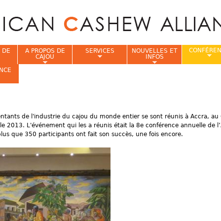
Jump to navigation
CONFÉRE
 DE
A PROPOS DE
SERVICES
NOUVELLES ET
CAJOU
INFOS
NCE
i
ants de l'industrie du cajou du monde entier se sont réunis à Accra, au
e 2013. L'événement qui les a réunis était la 8e conférence annuelle de l’
plus que 350 participants ont fait son succès, une fois encore.