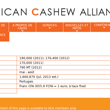
Jump to navigation
CONFÉRE
 DE
A PROPOS DE
SERVICES
NOUVELLES ET
CAJOU
INFOS
NCE
i
190,000 (2011); 176,400 (2012)
170,000 (2011)
790 MT (2012)
mai - août
1,660,870 (Jul. 2013 est.)
Portugais
Franc CFA (655.9 FCFA = 1 euro, à taux fixe)
ontent of this page is available to ACA members only.