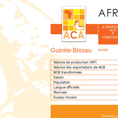
A PROPOS
ACA
CONFÉRE
Guinée-Bissau
Accueil
Vous êtes ic
Volume de production (MT)
Volume des exportations de NCB
NCB transformées
Saison
Population
Langue officielle
Monnaie
Fuseau horaire
The full c