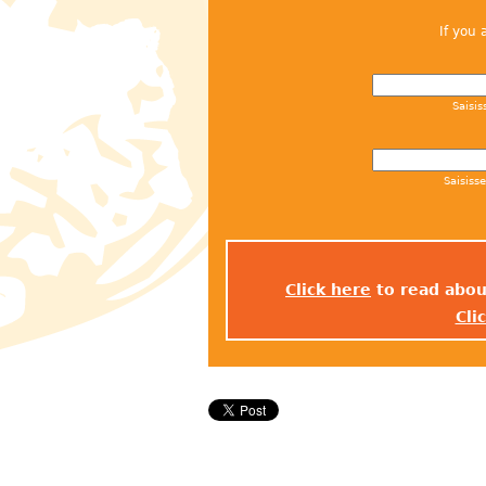
If you 
Saisis
Saisiss
Click here
to read abou
Cli