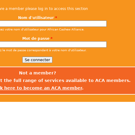
are a member please log in to access this section
Nom d'utilisateur
*
sez votre nom d'utilisateur pour African Cashew Alliance.
Mot de passe
*
ez le mot de passe correspondant à votre nom d'utilisateur.
Not a member?
t the full range of services available to ACA members.
ck here to become an ACA member
.