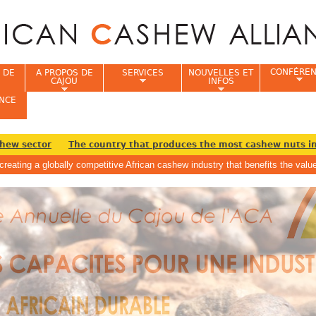
Jump to navigation
CONFÉRE
 DE
A PROPOS DE
SERVICES
NOUVELLES ET
CAJOU
INFOS
NCE
w sector
The country that produces the most cashew nuts in t
creating a globally competitive African cashew industry that benefits the va