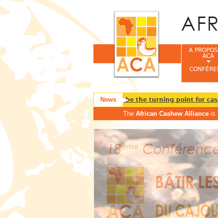
A PROPOS
ACA
CONFÉRE
News
High-value crop status could be the turning point for cashe
The
African Cashew Alliance
is 