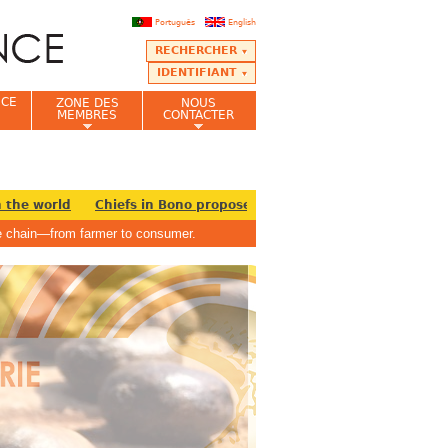
Português
English
RECHERCHER
IDENTIFIANT
NCE
ZONE DES
NOUS
MEMBRES
CONTACTER
he world
Chiefs in Bono propose establishment of Cashew Board 
lue chain—from farmer to consumer.