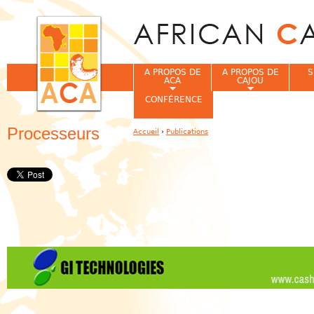
Jum
A PROPOS DE
A PROPOS DE
S
ACA
CAJOU
CONFÉRENCE
Processeurs
Accueil
›
Publications
Vous êtes ici