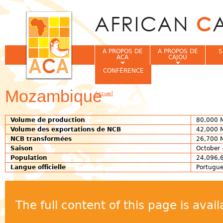
Jum
A PROPOS DE
A PROPOS DE
S
ACA
CAJOU
CONFÉRENCE
Mozambique
Accueil
Vous êtes ici
Volume de production
80,000 
Volume des exportations de NCB
42,000 
NCB transformées
26,700 
Saison
October 
Population
24,096,6
Langue officielle
Portugu
The full content of this page is ava