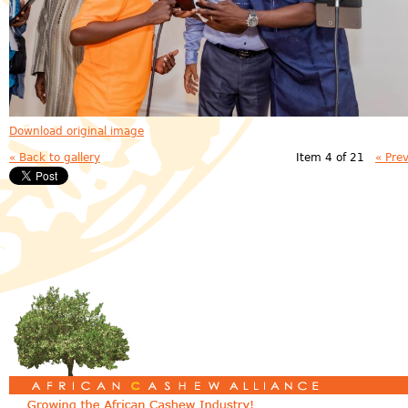
Download original image
« Back to gallery
Item 4 of 21
« Pre