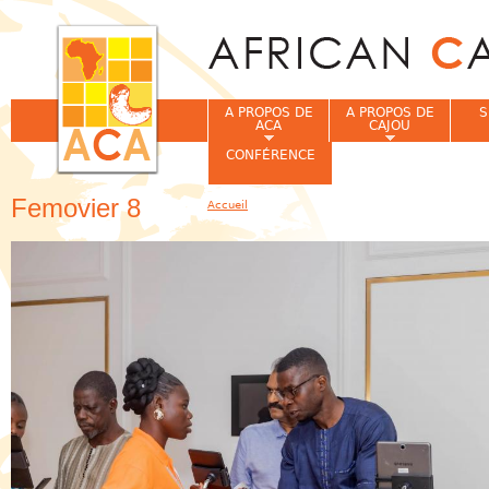
Jum
A PROPOS DE
A PROPOS DE
S
ACA
CAJOU
CONFÉRENCE
Femovier 8
Accueil
Vous êtes ici