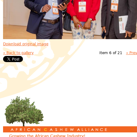
Download original image
« Back to gallery
Item 6 of 21
« Pre