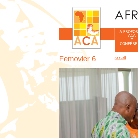
A PROPOS
ACA
CONFÉRE
Femovier 6
Accueil
Vous êtes ic