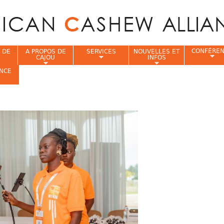
Jump to navigation
CONFÉRE
 DE
A PROPOS DE
SERVICES
NOUVELLES ET
CAJOU
INFOS
NCE
i