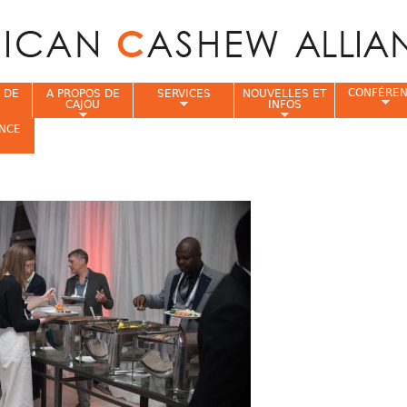
Jump to navigation
CONFÉRE
 DE
A PROPOS DE
SERVICES
NOUVELLES ET
CAJOU
INFOS
NCE
i