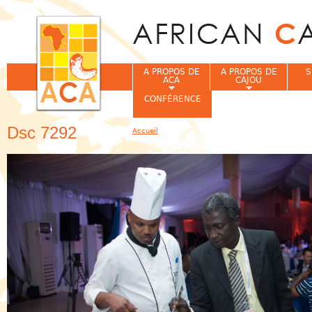
Jum
A PROPOS DE
A PROPOS DE
S
ACA
CAJOU
CONFÉRENCE
Dsc 7292
Accueil
Vous êtes ici