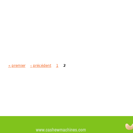
« premier
‹ précédent
1
2