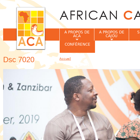
Jum
A PROPOS DE
A PROPOS DE
S
ACA
CAJOU
CONFÉRENCE
Dsc 7020
Accueil
Vous êtes ici