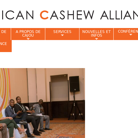
Jump to navigation
CONFÉRE
 DE
A PROPOS DE
SERVICES
NOUVELLES ET
CAJOU
INFOS
NCE
i