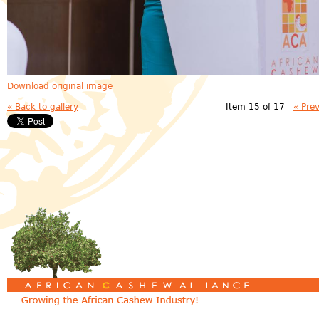
Download original image
« Back to gallery
Item 15 of 17
« Pre