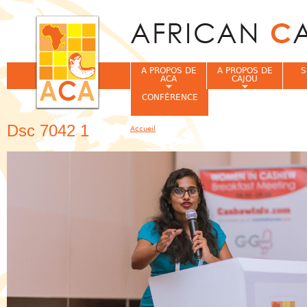
Jum
A PROPOS DE
A PROPOS DE
S
ACA
CAJOU
CONFÉRENCE
Dsc 7042 1
Accueil
Vous êtes ici