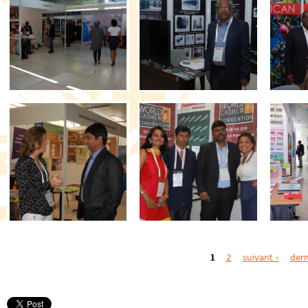
Pages
1
2
suivant ›
dern