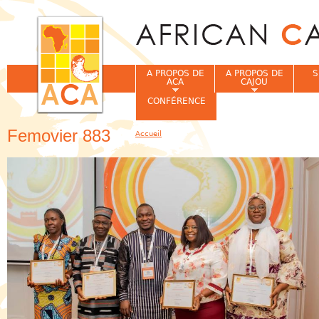
Jum
A PROPOS DE
A PROPOS DE
S
ACA
CAJOU
CONFÉRENCE
Femovier 883
Accueil
Vous êtes ici