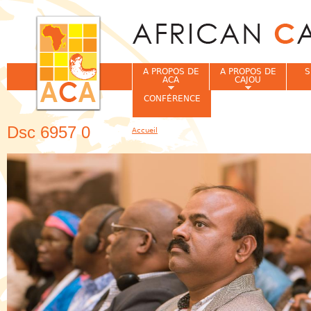
Jum
A PROPOS DE
A PROPOS DE
S
ACA
CAJOU
CONFÉRENCE
Dsc 6957 0
Accueil
Vous êtes ici