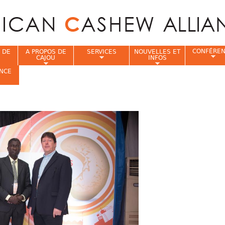
Jump to navigation
CONFÉRE
 DE
A PROPOS DE
SERVICES
NOUVELLES ET
CAJOU
INFOS
NCE
i