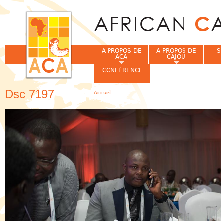
Jum
A PROPOS DE
A PROPOS DE
S
ACA
CAJOU
CONFÉRENCE
Dsc 7197
Accueil
Vous êtes ici