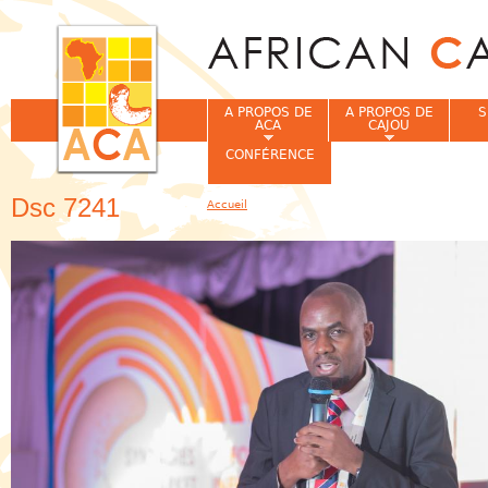
Jum
A PROPOS DE
A PROPOS DE
S
ACA
CAJOU
CONFÉRENCE
Dsc 7241
Accueil
Vous êtes ici