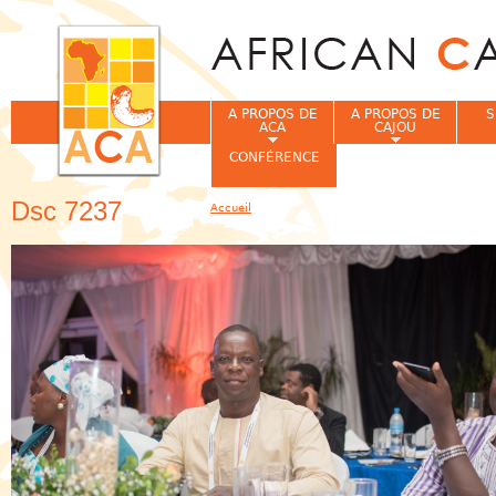
Jum
A PROPOS DE
A PROPOS DE
S
ACA
CAJOU
CONFÉRENCE
Dsc 7237
Accueil
Vous êtes ici