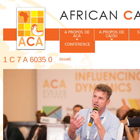
Jum
A PROPOS DE
A PROPOS DE
S
ACA
CAJOU
CONFÉRENCE
1 C 7 A 6035 0
Accueil
Vous êtes ici