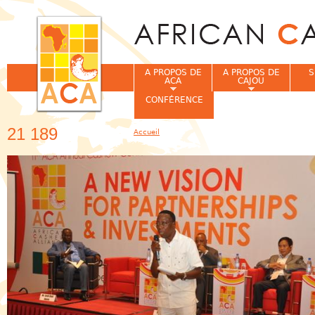
Jum
A PROPOS DE
A PROPOS DE
S
ACA
CAJOU
CONFÉRENCE
21 189
Accueil
Vous êtes ici