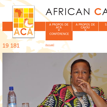
Jum
A PROPOS DE
A PROPOS DE
S
ACA
CAJOU
CONFÉRENCE
19 181
Accueil
Vous êtes ici