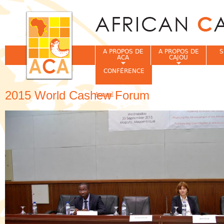
Jum
A PROPOS DE
A PROPOS DE
S
ACA
CAJOU
CONFÉRENCE
2015 World Cashew Forum
Accueil
Vous êtes ici