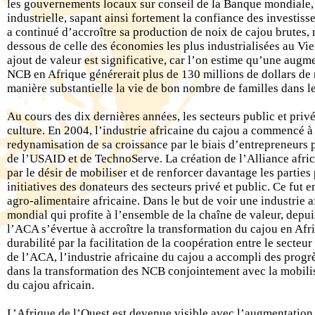
les gouvernements locaux sur conseil de la Banque mondiale,
industrielle, sapant ainsi fortement la confiance des investiss
a continué d’accroître sa production de noix de cajou brutes, 
dessous de celle des économies les plus industrialisées au Viet
ajout de valeur est significative, car l’on estime qu’une augm
NCB en Afrique générerait plus de 130 millions de dollars de
manière substantielle la vie de bon nombre de familles dans le
Au cours des dix dernières années, les secteurs public et privé
culture. En 2004, l’industrie africaine du cajou a commencé à s
redynamisation de sa croissance par le biais d’entrepreneurs 
de l’USAID et de TechnoServe. La création de l’Alliance afri
par le désir de mobiliser et de renforcer davantage les parties
initiatives des donateurs des secteurs privé et public. Ce fut 
agro-alimentaire africaine. Dans le but de voir une industrie 
mondial qui profite à l’ensemble de la chaîne de valeur, depu
l’ACA s’évertue à accroître la transformation du cajou en Afriq
durabilité par la facilitation de la coopération entre le secteur
de l’ACA, l’industrie africaine du cajou a accompli des progr
dans la transformation des NCB conjointement avec la mobilisa
du cajou africain.
L’Afrique de l’Ouest est devenue visible avec l’augmentation d