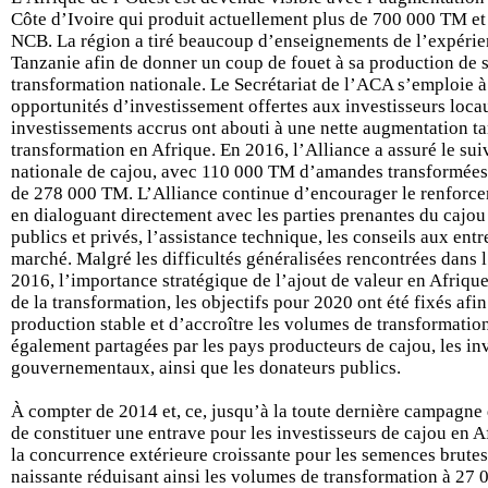
Côte d’Ivoire qui produit actuellement plus de 700 000 TM et 
NCB. La région a tiré beaucoup d’enseignements de l’expéri
Tanzanie afin de donner un coup de fouet à sa production de s
transformation nationale. Le Secrétariat de l’ACA s’emploie 
opportunités d’investissement offertes aux investisseurs locaux
investissements accrus ont abouti à une nette augmentation t
transformation en Afrique. En 2016, l’Alliance a assuré le su
nationale de cajou, avec 110 000 TM d’amandes transformées e
de 278 000 TM. L’Alliance continue d’encourager le renforcem
en dialoguant directement avec les parties prenantes du cajou p
publics et privés, l’assistance technique, les conseils aux entr
marché. Malgré les difficultés généralisées rencontrées dans 
2016, l’importance stratégique de l’ajout de valeur en Afriqu
de la transformation, les objectifs pour 2020 ont été fixés afi
production stable et d’accroître les volumes de transformatio
également partagées par les pays producteurs de cajou, les inv
gouvernementaux, ainsi que les donateurs publics.
À compter de 2014 et, ce, jusqu’à la toute dernière campagne d
de constituer une entrave pour les investisseurs de cajou en Af
la concurrence extérieure croissante pour les semences brutes 
naissante réduisant ainsi les volumes de transformation à 27