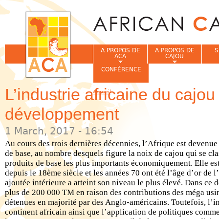
Jum
A PROPOS DE
A PROPOS DE
S
ACA
CAJOU
CONFÉRENCE
L’industrie africaine du cajou
Accueil
Vous êtes ici
développement
1 March, 2017 - 16:54
Au cours des trois dernières décennies, l’Afrique est devenue
de base, au nombre desquels figure la noix de cajou qui se cl
produits de base les plus importants économiquement. Elle est
depuis le 18ème siècle et les années 70 ont été l’âge d’or de l
ajoutée intérieure a atteint son niveau le plus élevé. Dans ce 
plus de 200 000 TM en raison des contributions des méga us
détenues en majorité par des Anglo-américains. Toutefois, l’ins
continent africain ainsi que l’application de politiques comme