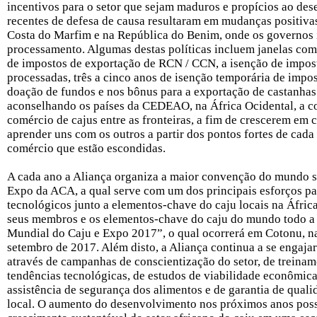
incentivos para o setor que sejam maduros e propícios ao des
recentes de defesa de causa resultaram em mudanças positivas 
Costa do Marfim e na República do Benim, onde os governos 
processamento. Algumas destas políticas incluem janelas com
de impostos de exportação de RCN / CCN, a isenção de impost
processadas, três a cinco anos de isenção temporária de impos
doação de fundos e nos bônus para a exportação de castanhas
aconselhando os países da CEDEAO, na África Ocidental, a co
comércio de cajus entre as fronteiras, a fim de crescerem em
aprender uns com os outros a partir dos pontos fortes de cada
comércio que estão escondidas.
A cada ano a Aliança organiza a maior convenção do mundo so
Expo da ACA, a qual serve com um dos principais esforços pa
tecnológicos junto a elementos-chave do caju locais na Áfric
seus membros e os elementos-chave do caju do mundo todo a 
Mundial do Caju e Expo 2017”, o qual ocorrerá em Cotonu, n
setembro de 2017. Além disto, a Aliança continua a se engaja
através de campanhas de conscientização do setor, de treinam
tendências tecnológicas, de estudos de viabilidade econômica
assistência de segurança dos alimentos e de garantia de qu
local. O aumento do desenvolvimento nos próximos anos possui