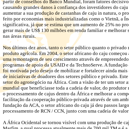
partir de conselhos do Banco Mundial, foram fatores decisivo
causando grandes danos à confiança dos investidores do caju
aumentar a sua produção de castanhas de caju in natura, o p
feito por economias mais industrializadas como o Vietnã, a Ín
significativa, já que se estima que um aumento de 25% no pr
gerar mais de US$ 130 milhões em renda familiar e melhorar s
nas áreas rurais.
Nos últimos dez anos, tanto o setor público quanto o privado
produto agrícola. Em 2004, o setor africano do caju começou 
uma remontagem de seu crescimento através de empreendedo
programas de apoio da USAID e da TechnoServe. A fundação 
foi motivada pelo desejo de mobilizar e fortalecer ainda mais
de iniciativas de doadores dos setores público e privado. Est
setor do agronegócio na África. Com a visão de ter um setor 
mundial que beneficiasse toda a cadeia de valor, do produtor
o processamento de cajus dentro da África e melhorar a compet
facilitação da cooperação público-privada através de um amb
fundação da ACA, o setor africano do caju já deu passos largo
processamento de RCN / CCN, junto com uma cadeia de valor 
A África Ocidental se tornou visível com uma produção de ca
Marfim, a qual processa atualmente mais de 700 mil TM e é a