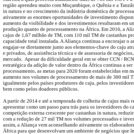
região aprendeu muito com Moçambique, o Quênia e a Tanzân
in natura e no crescimento da indústria doméstica de proces
ativamente as enormes oportunidades de investimento disponív
aumento da visibilidade e dos investimentos resultaram em u
produção quanto de processamento na África. Em 2016, a Al
cajus de 1,67 milhão de TM, com 110 mil TM de castanhas pr
capacidade total instalada. A Aliança continua a encorajar o
engajar-se diretamente junto aos elementos-chave do caju atra
e privados, de assistência técnica e de assessoria de negócio
mercado. Apesar da dificuldade geral em se obter CCN / RCN 
estratégica da adição de valor dentro da África continua a se
processamento, as metas para 2020 foram estabelecidas em m
aumento nos volumes de processamento de mais de 300 mil T
igualmente pelos países produtores de caju, pelos investidor
bem como pelos doadores públicos.
A partir de 2014 e até a temporada de colheita de cajus mais r
apresentar como um passo para trás para os investidores do c
competição externa crescente por castanhas in natura, reduzi
com a redução de 27 mil TM nos volumes processados e inve
assim, a Aliança vem aconselhando ativamente os elaboradores
África para que desenvolvam um ambiente de negócios que le