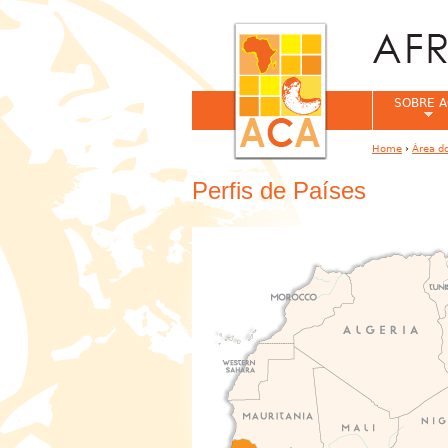
SOBRE A
Home
›
Área do
You are her
Perfis de Países