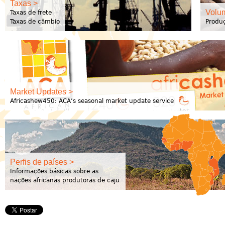
Taxas >
Volu
Taxas de frete
Taxas de câmbio
Produç
Market Updates >
Africashew450: ACA’s seasonal market update service
Perfis de países >
Informações básicas sobre as
nações africanas produtoras de caju