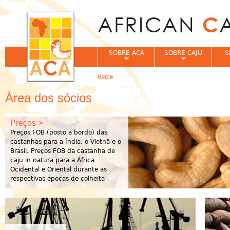
Jum
SOBRE ACA
SOBRE CAJU
S
Home
You are here
Àrea dos sócios
Preços >
Preços FOB (posto a bordo) das
castanhas para a Índia, o Vietnã e o
Brasil. Preços FOB da castanha de
caju in natura para a África
Ocidental e Oriental durante as
respectivas épocas de colheita