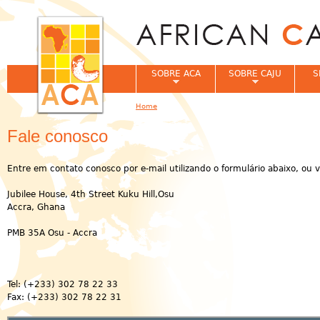
Jum
SOBRE ACA
SOBRE CAJU
S
Home
You are here
Fale conosco
Entre em contato conosco por e-mail utilizando o formulário abaixo, ou v
Jubilee House, 4th Street Kuku Hill,Osu
Accra, Ghana
PMB 35A Osu - Accra
Tel: (+233) 302 78 22 33
Fax: (+233) 302 78 22 31