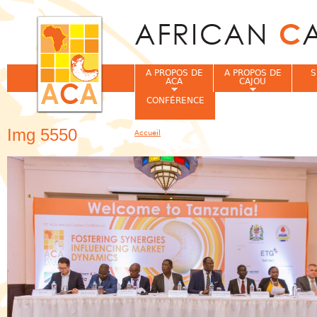
Jum
A PROPOS DE
A PROPOS DE
S
ACA
CAJOU
CONFÉRENCE
Img 5550
Accueil
Vous êtes ici