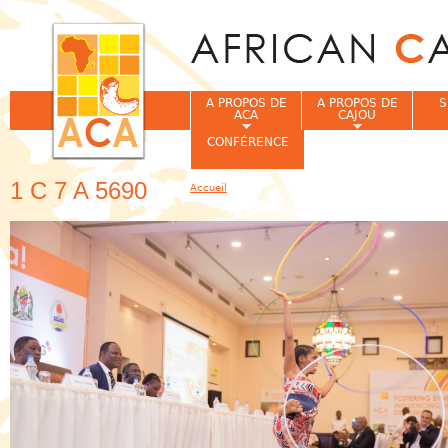
Jum
A PROPOS DE
A PROPOS DE
S
ACA
CAJOU
CONFÉRENCE
1 C 7 A 5690
Accueil
Vous êtes ici