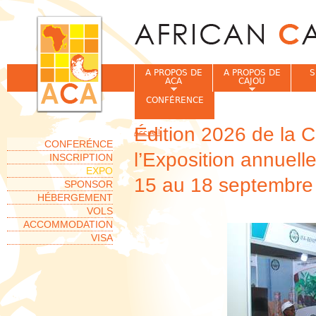
Jum
A PROPOS DE
A PROPOS DE
S
ACA
CAJOU
CONFÉRENCE
Édition 2026 de la 
Accueil
Vous êtes ici
CONFERÉNCE
l’Exposition annuell
INSCRIPTION
EXPO
15 au 18 septembre
SPONSOR
HÉBERGEMENT
VOLS
ACCOMMODATION
VISA