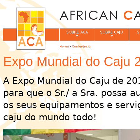
Jum
SOBRE ACA
SOBRE CAJU
S
Home
›
Conferência
You are here
Expo Mundial do Caju 
A Expo Mundial do Caju de 2
para que o Sr./ a Sra. possa 
os seus equipamentos e servi
caju do mundo todo!