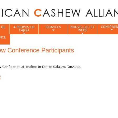
Jump to navigation
CONFÉRE
 DE
A PROPOS DE
SERVICES
NOUVELLES ET
CAJOU
INFOS
NCE
w Conference Participants
i
w Conference attendees in Dar es Salaam, Tanzania.
f