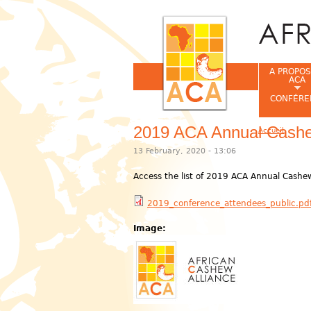
A PROPOS
ACA
CONFÉRE
2019 ACA Annual Cashe
Accueil
Vous êtes ic
13 February, 2020 - 13:06
Access the list of 2019 ACA Annual Cashe
2019_conference_attendees_public.pd
Image: