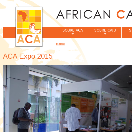
Jum
SOBRE ACA
SOBRE CAJU
S
Home
You are here
ACA Expo 2015