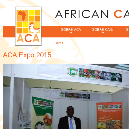
Jum
SOBRE ACA
SOBRE CAJU
S
Home
You are here
ACA Expo 2015