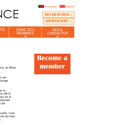
Português
English
RECHERCHER
IDENTIFIANT
NCE
ZONE DES
NOUS
MEMBRES
CONTACTER
onou, au Bénin
et une
tissage
ur la
tes (48-52
ays est le
injectant
u par
ssible. Cette
crée des liens
s