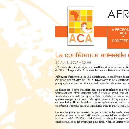
A PROPOS
ACA
CONFÉRE
La conférence annuelle d
Accueil
Vous êtes ic
20 April, 2017 - 13:00
L’Alliance africaine du cajou a officiellement lancé les inscrip
du 18 au 21 septembre 2017 sous le thème « Une nouvelle visio
Prévoyant d’attirer plus de 360 participants, la conférence de ce
évolution des activités de l’ACA. Divers acteurs de la chaîne de
pratique, une exposition et ils auront l’occasion de nouer des 
Le Bénin est le pays d’accueil idéal pour la conférence de cette
promotion des investissements dans la filière du cajou, tout en
livres) dans le monde du cajou, le Bénin a doublé sa productio
quatrième exportateur de noix de cajou brutes en Afrique et a e
environ 196 millions de dollars comme opération sur devise dan
conséquent l’une des cultures prioritaires pour le gouvernement
Comme toujours, les parrains, les partenaires, et les contribute
plateforme fournit un outil efficace de commercialisation, dans l
vers les marchés. L’ACA a particulièrement adapté les opportunit
exceptionnelles et des avantages pour tous. Veuillez visiter not