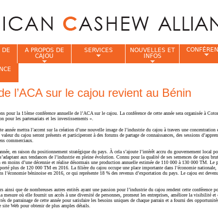
Jump to navigation
CONFÉRE
 DE
A PROPOS DE
SERVICES
NOUVELLES ET
CAJOU
INFOS
NCE
e l’ACA sur le cajou revient au Bénin
i
tions pour la 11ème conférence annuelle de l’ACA sur le cajou. La conférence de cette année sera organisée à Cot
n pour les partenariats et les investissements ».
tte année mettra l’accent sur la création d’une nouvelle image de l’industrie du cajou à travers une concentration 
 valeur du cajou seront présents et participeront à des forums de partage de connaissances, des sessions d’appren
liens commerciaux.
 année, en raison du positionnement stratégique du pays. À cela s’ajoute l’intérêt accru du gouvernement local po
 s’adaptant aux tendances de l’industrie en pleine évolution. Connu pour la qualité de ses semences de cajou bru
n en moins d’une décennie et réalise désormais une production annuelle estimée de 110 000 à 130 000 TM. Le p
xporté plus de 120 000 TM en 2016. La filière du cajou occupe une place importante dans l’économie nationale, 
s l’économie béninoise en 2016, ce qui représente 18 % des revenus d’exportation du pays. Le cajou est deven
.
urs ainsi que de nombreuses autres entités ayant une passion pour l’industrie du cajou rendent cette conférence po
a mesure où elle fournit un accès à une diversité de personnes, promeut les entreprises, améliore la visibilité et 
és de parrainage de cette année pour satisfaire les besoins uniques de chaque parrain et a fourni des opportunité
re site Web pour obtenir de plus amples détails.