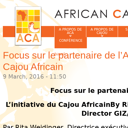
Jum
A PROPOS DE
A PROPOS DE
S
ACA
CAJOU
CONFÉRENCE
Focus sur le partenaire de l’A
Accueil
Vous êtes ici
Cajou Africain
9 March, 2016 - 11:50
Focus sur le partena
L’initiative du Cajou AfricainBy 
Director GIZ
Par Rita Weidinger, Directrice exécuti