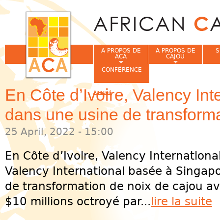
Jum
A PROPOS DE
A PROPOS DE
S
ACA
CAJOU
CONFÉRENCE
En Côte d’Ivoire, Valency Inte
Accueil
Vous êtes ici
dans une usine de transforma
25 April, 2022 - 15:00
En Côte d’Ivoire, Valency International
Valency International basée à Singap
de transformation de noix de cajou ave
$10 millions octroyé par...
lire la suite